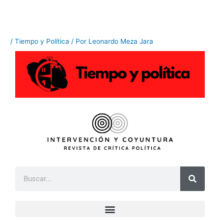
Ir
al
contenido
/
Tiempo y Política
/ Por
Leonardo Meza Jara
B
u
s
c
a