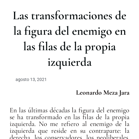
r
Las transformaciones de
la figura del enemigo en
las filas de la propia
izquierda
agosto 13, 2021
Leonardo Meza Jara
En las últimas décadas la figura del enemigo
se ha transformado en las filas de la propia
izquierda. No me refiero al enemigo de la
izquierda que reside en su contraparte: la
derecha, los conservadores, los neoliberales.