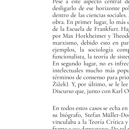
Pese a este aspecto central d
desligarlo de ese horizonte po
dentro de las ciencias sociale
obra. En primer lugar, lo más 
de la Escuela de Frankfurt. Ha
por Max Horkheimer y Theodor 
marxismo, debido esto en part
ejemplos, la sociología co
funcionalista, la teoría de sist
En segundo lugar, no es infrec
intelectuales mucho más popul
términos de consenso para prio
Žižek). Y, por último, se le le
Discurso que, junto con Karl Ot
En todos estos casos se echa en 
su biógrafo, Stefan Müller-D
vinculaba a la Teoría Crítica 
frente a sus detractores. De tal