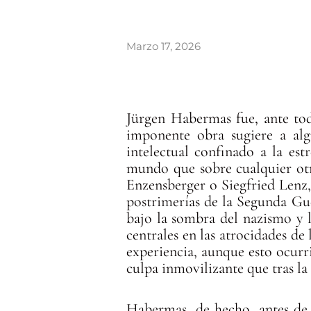
Marzo 17, 2026
Jürgen Habermas fue, ante tod
imponente obra sugiere a algu
intelectual confinado a la es
mundo que sobre cualquier otr
Enzensberger o Siegfried Lenz,
postrimerías de la Segunda Gue
bajo la sombra del nazismo y 
centrales en las atrocidades d
experiencia, aunque esto ocurri
culpa inmovilizante que tras l
Habermas, de hecho, antes de s