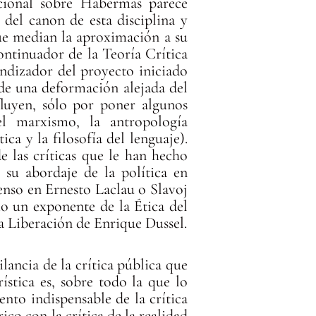
encional sobre Habermas parece
 del canon de esta disciplina y
que median la aproximación a su
ontinuador de la Teoría Crítica
undizador del proyecto iniciado
de una deformación alejada del
fluyen, sólo por poner algunos
l marxismo, la antropología
ica y la filosofía del lenguaje).
e las críticas que le han hecho
 su abordaje de la política en
enso en Ernesto Laclau o Slavoj
omo un exponente de la Ética del
la Liberación de Enrique Dussel.
ilancia de la crítica pública que
ística es, sobre todo la que lo
nto indispensable de la crítica
ico con la crítica de la realidad