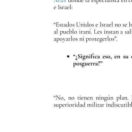
News
donde la especialista en c
e Israel:
“Estados Unidos e Israel no se
al pueblo iraní. Les instan a s
apoyarlos ni protegerlos”.
“¿Significa eso, en s
posguerra?”
“No, no tienen ningún plan.
superioridad militar indiscutibl