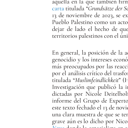
aquella en la que también fir
carta
titulada “
Grundsätze der So
13 de noviembre de 2023, se ex
Pueblo Palestino como un acto 
dejar de lado el hecho de que
territorios palestinos con el ún
En general, la posición de la
genocidio y los intereses econ
más preocupados por las reacci
por el análisis crítico del tras
titulada “
Muslimfeindlichkeit
” (
Investigación que publicó la i
dictadas por Nicole Deitelhol
informe del Grupo de Expertos
este texto fechado el 13 de novi
una clara muestra de que se te
grave aún es lo dicho por Nico