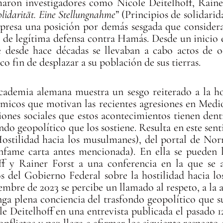
maron investigadores como Nicole Deitelhoff, Raine
lidarität. Eine Stellungnahme
” (Principios de solidarid
presa una posición por demás sesgada que considera 
de legítima defensa contra Hamás. Desde un inicio e
 desde hace décadas se llevaban a cabo actos de o
ico fin de desplazar a su población de sus tierras.
 academia alemana muestra un sesgo reiterado a la h
ómicos que motivan las recientes agresiones en Med
ones sociales que estos acontecimientos tienen dent
fondo geopolítico que los sostiene. Resulta en este sen
Hostilidad hacia los musulmanes), del portal de Nor
nfame carta antes mencionada). En ella se pueden l
ff y Rainer Forst a una conferencia en la que se a
 del Gobierno Federal sobre la hostilidad hacia 
embre de 2023 se percibe un llamado al respeto, a la a
nga plena conciencia del trasfondo geopolítico que 
le Deitelhoff en una entrevista publicada el pasado 1