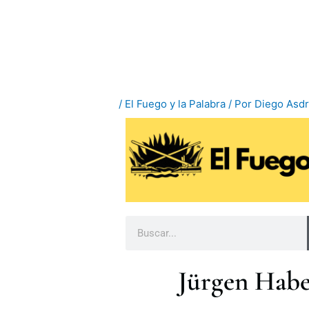
Ir
al
contenido
/
El Fuego y la Palabra
/ Por
Diego Asd
B
u
s
Jürgen Habe
c
a
r