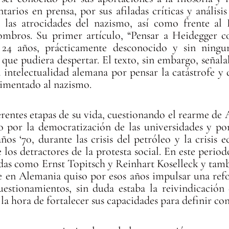
tarios en prensa, por sus afiladas críticas y análisi
 las atrocidades del nazismo, así como frente al 
combros. Su primer artículo, “Pensar a Heidegger c
 24 años, prácticamente desconocido y sin ningun
as que pudiera despertar. El texto, sin embargo, seña
a intelectualidad alemana por pensar la catástrofe y
limentado al nazismo.
erentes etapas de su vida, cuestionando el rearme de A
o por la democratización de las universidades y po
ños ‘70, durante las crisis del petróleo y la crisis
 los detractores de la protesta social. En este perio
das como Ernst Topitsch y Reinhart Koselleck y tambi
e en Alemania quiso por esos años impulsar una refo
uestionamientos, sin duda estaba la reivindicación 
a hora de fortalecer sus capacidades para definir co