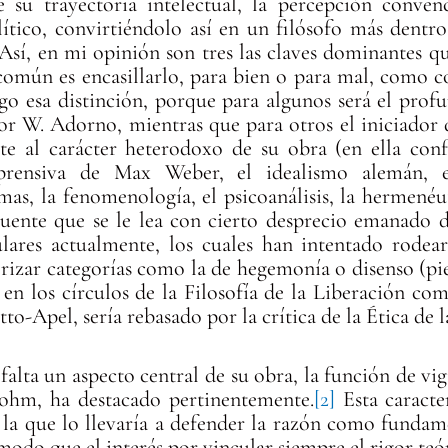
e su trayectoria intelectual, la percepción conv
lítico, convirtiéndolo así en un filósofo más dentro
s. Así, en mi opinión son tres las claves dominantes 
común es encasillarlo, para bien o para mal, como c
go esa distinción, porque para algunos será el prof
W. Adorno, mientras que para otros el iniciador 
e al carácter heterodoxo de su obra (en ella con
mprensiva de Max Weber, el idealismo alemán, e
emas, la fenomenología, el psicoanálisis, la hermenéut
uente que se le lea con cierto desprecio emanado d
ares actualmente, los cuales han intentado rodear
rizar categorías como la de hegemonía o disenso (pi
e en los círculos de la Filosofía de la Liberación c
to-Apel, sería rebasado por la crítica de la Ética de 
falta un aspecto central de su obra, la función de vig
oohm, ha destacado pertinentemente.
[2]
Esta caracter
y la que lo llevaría a defender la razón como fundame
 modo que el interés por vincular siempre el rigor teór