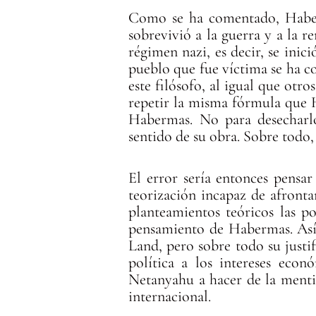
Como se ha comentado, Haberm
sobrevivió a la guerra y a la r
régimen nazi, es decir, se inic
pueblo que fue víctima se ha co
este filósofo, al igual que otro
repetir la misma fórmula que 
Habermas. No para desecharl
sentido de su obra. Sobre todo, 
El error sería entonces pensa
teorización incapaz de afront
planteamientos teóricos las po
pensamiento de Habermas. Así l
Land, pero sobre todo su justif
política a los intereses ec
Netanyahu a hacer de la menti
internacional.