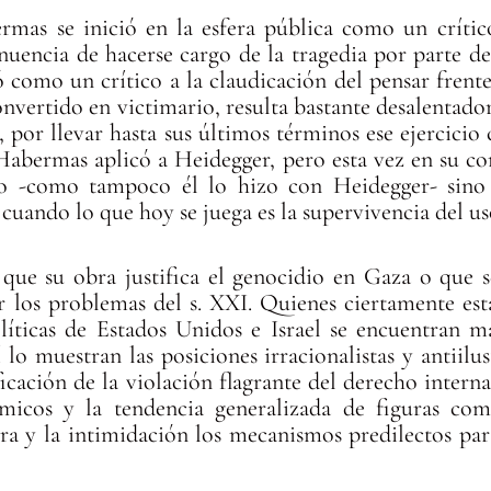
as se inició en la esfera pública como un crítico
enuencia de hacerse cargo de la tragedia por parte de
ió como un crítico a la claudicación del pensar frente
nvertido en victimario, resulta bastante desalentado
s, por llevar hasta sus últimos términos ese ejercicio 
Habermas aplicó a Heidegger, pero esta vez en su co
o -como tampoco él lo hizo con Heidegger- sino 
cuando lo que hoy se juega es la supervivencia del uso
r que su obra justifica el genocidio en Gaza o que 
ar los problemas del s. XXI. Quienes ciertamente es
líticas de Estados Unidos e Israel se encuentran m
o muestran las posiciones irracionalistas y antiilu
icación de la violación flagrante del derecho interna
onómicos y la tendencia generalizada de figuras 
ra y la intimidación los mecanismos predilectos p