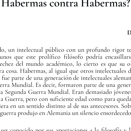
Habermas contra Habermas?
D
o, un intelectual público con un profundo rigor t
nos que este prolífico filósofo podría encasillars
trechez del mundo académico, lo cierto es que su 
a cosa. Habermas, al igual que otros intelectuale
 fue parte de una generación de intelectuales alemane
rra Mundial. Es decir, formaron parte de una gener
la Segunda Guerra Mundial. Eran demasiado jóvene
e la Guerra, pero con suficiente edad como para qued
era en un sentido distinto al de sus antecesores. So
a guerra produjo en Alemania un silencio ensordecedo
er conocido por sus aportaciones a la filosofía y l