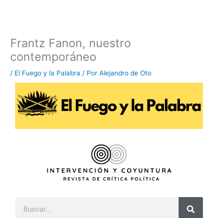
Ir
al
contenido
Frantz Fanon, nuestro
contemporáneo
/
El Fuego y la Palabra
/ Por
Alejandro de Oto
B
u