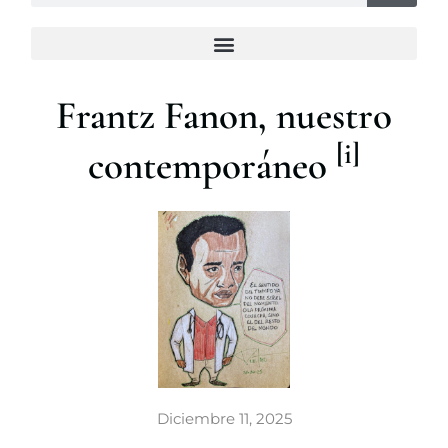
s
c
a
r
Frantz Fanon, nuestro
[i]
contemporáneo
Diciembre 11, 2025