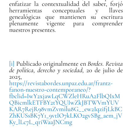
enfatizar la contextualidad del saber, forjó
herramientas conceptuales y llaves
genealógicas que mantienen su escritura
plenamente vigente para comprender
nuestros presentes.
[i]
Publicado originalmente en
Bordes. Revista
de política, derecho y sociedad,
20 de julio de
2025,
https://revistabordes.unpaz.edu.ar/frantz-
fanon-nuestro-contemporaneo/?
fbclid=IwY2xjawLqCWZleHRuA2FlbQIxM
QBicmlkETFBY2tYQUIwZkJBTWVmYUV
KAR7RejR98vmZvmilu8G__ew2IqzifjLkBC
ZhKUSsBK7Y1_9vtIO7kLKO2gvSBg_aem_jV
Ky_lLc7L_qriWaaJNCmg