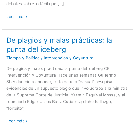
debates sobre lo fácil que […]
Rodrigo
Núñez
Leer más »
A.
como
lector
de
De plagios y malas prácticas: la
De
Foucault
plagios
punta del iceberg
y
Tiempo y Política
/
Intervencion y Coyuntura
malas
prácticas:
De plagios y malas prácticas: la punta del iceberg CE,
la
Intervención y Coyuntura Hace unas semanas Guillermo
punta
Sheridan dio a conocer, fruto de una “casual” pesquisa,
del
evidencias de un supuesto plagio que involucraba a la ministra
iceberg
de la Suprema Corte de Justicia, Yasmín Esquivel Mossa, y al
licenciado Edgar Ulises Báez Gutiérrez; dicho hallazgo,
“fortuito”,
Leer más »