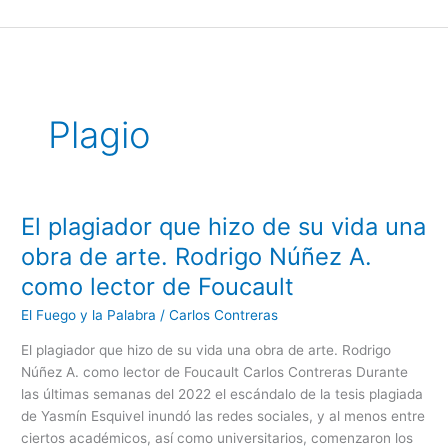
Ir
al
contenido
Plagio
El plagiador que hizo de su vida una
El
plagiador
obra de arte. Rodrigo Núñez A.
que
como lector de Foucault
hizo
de
El Fuego y la Palabra
/
Carlos Contreras
su
El plagiador que hizo de su vida una obra de arte. Rodrigo
vida
Núñez A. como lector de Foucault Carlos Contreras Durante
una
las últimas semanas del 2022 el escándalo de la tesis plagiada
obra
de Yasmín Esquivel inundó las redes sociales, y al menos entre
de
ciertos académicos, así como universitarios, comenzaron los
arte.