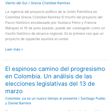
Viento del Sur
/
Grecia Cristóbal Ramírez
proyecto
político
La vigencia del proyecto político de la Unión Patriótica en
de
Colombia Grecia Cristóbal Ramírez El triunfo del proyecto del
la
Pacto Histórico encabezado por Gustavo Petro y Francia
Unión
Márquez el 19 de junio pasado, puede ser catalogado como un
Patriótica
triunfo histórico de alcance regional. Es la primera vez que un
en
proyecto de izquierda asumirá el rumbo
Colombia
Leer más »
El espinoso camino del progresismo
El
espinoso
en Colombia. Un análisis de las
camino
elecciones legislativas del 13 de
del
progresismo
marzo
en
Colombia: ya es un nuevo tiempo el presente
/
Santiago Pulido
Colombia.
y Daniel Barrera
Un