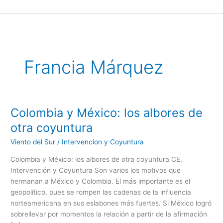
Ir
al
contenido
Francia Márquez
Colombia y México: los albores de
Colombia
y
otra coyuntura
México:
Viento del Sur
/
Intervencion y Coyuntura
los
albores
Colombia y México: los albores de otra coyuntura CE,
de
Intervención y Coyuntura Son varios los motivos que
otra
hermanan a México y Colombia. El más importante es el
coyuntura
geopolítico, pues se rompen las cadenas de la influencia
norteamericana en sus eslabones más fuertes. Si México logró
sobrellevar por momentos la relación a partir de la afirmación