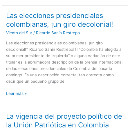
Las elecciones presidenciales
Las
elecciones
colombianas, ¡un giro decolonial!
presidenciales
Viento del Sur
/
Ricardo Sanín Restrepo
colombianas,
¡un
Las elecciones presidenciales colombianas, ¡un giro
giro
decolonial!* Ricardo Sanín Restrepo[1] “Colombia ha elegido a
decolonial!
su primer presidente de izquierda” o alguna variación de este
titular es la abrumadora descripción de la prensa internacional
de las elecciones presidenciales de Colombia del pasado
domingo. Es una descripción correcta, tan correcta como
decir que un pequeño grupo de
Leer más »
La vigencia del proyecto político de
La
vigencia
la Unión Patriótica en Colombia
del