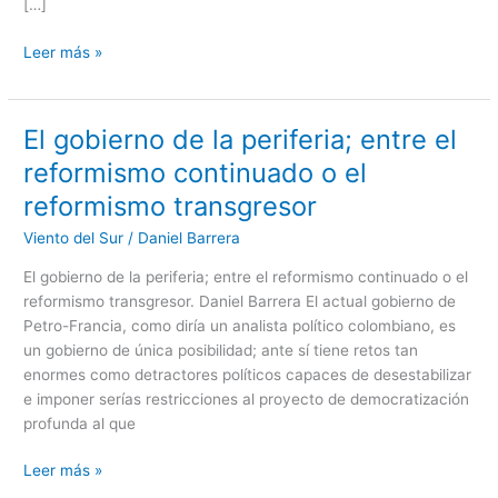
[…]
Leer más »
El gobierno de la periferia; entre el
El
gobierno
reformismo continuado o el
de
reformismo transgresor
la
periferia;
Viento del Sur
/
Daniel Barrera
entre
El gobierno de la periferia; entre el reformismo continuado o el
el
reformismo transgresor. Daniel Barrera El actual gobierno de
reformismo
Petro-Francia, como diría un analista político colombiano, es
continuado
un gobierno de única posibilidad; ante sí tiene retos tan
o
enormes como detractores políticos capaces de desestabilizar
el
e imponer serías restricciones al proyecto de democratización
reformismo
profunda al que
transgresor
Leer más »