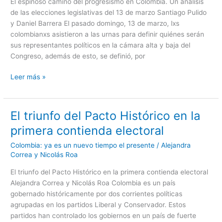
análisis
El espinoso camino del progresismo en Colombia. Un análisis
de
de las elecciones legislativas del 13 de marzo Santiago Pulido
las
y Daniel Barrera El pasado domingo, 13 de marzo, lxs
elecciones
colombianxs asistieron a las urnas para definir quiénes serán
legislativas
sus representantes políticos en la cámara alta y baja del
del
Congreso, además de esto, se definió, por
13
Leer más »
de
marzo
El triunfo del Pacto Histórico en la
El
triunfo
primera contienda electoral
del
Colombia: ya es un nuevo tiempo el presente
/
Alejandra
Pacto
Correa y Nicolás Roa
Histórico
en
El triunfo del Pacto Histórico en la primera contienda electoral
la
Alejandra Correa y Nicolás Roa Colombia es un país
primera
gobernado históricamente por dos corrientes políticas
contienda
agrupadas en los partidos Liberal y Conservador. Estos
electoral
partidos han controlado los gobiernos en un país de fuerte