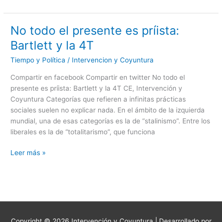
sexenio
peñista
No todo el presente es príista:
No
todo
Bartlett y la 4T
el
Tiempo y Política
/
Intervencion y Coyuntura
presente
es
Compartir en facebook Compartir en twitter No todo el
príista:
presente es príista: Bartlett y la 4T CE, Intervención y
Bartlett
Coyuntura Categorías que refieren a infinitas prácticas
y
sociales suelen no explicar nada. En el ámbito de la izquierda
la
mundial, una de esas categorías es la de “stalinismo”. Entre los
4T
liberales es la de “totalitarismo”, que funciona
Leer más »
Copyright © 2026
Intervención y Coyuntura
| Desarrollado por