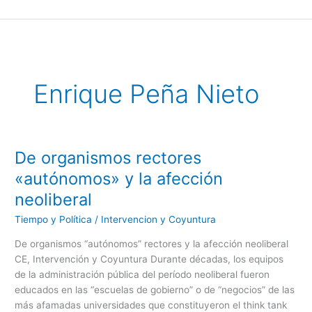
Ir
al
contenido
Enrique Peña Nieto
De organismos rectores
De
organismos
«autónomos» y la afección
rectores
neoliberal
«autónomos»
y
Tiempo y Política
/
Intervencion y Coyuntura
la
De organismos “autónomos” rectores y la afección neoliberal
afección
CE, Intervención y Coyuntura Durante décadas, los equipos
neoliberal
de la administración pública del período neoliberal fueron
educados en las “escuelas de gobierno” o de “negocios” de las
más afamadas universidades que constituyeron el think tank