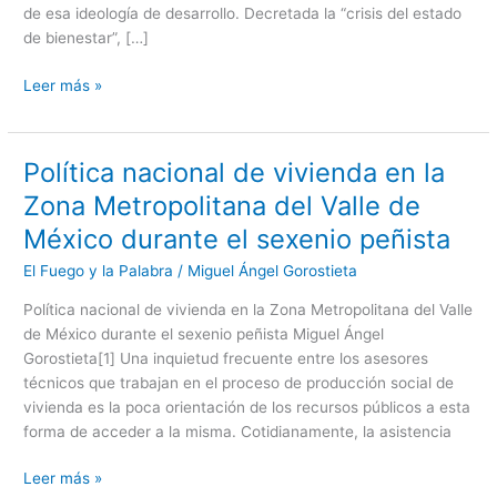
de esa ideología de desarrollo. Decretada la “crisis del estado
de bienestar”, […]
Leer más »
Política nacional de vivienda en la
Política
nacional
Zona Metropolitana del Valle de
de
México durante el sexenio peñista
vivienda
en
El Fuego y la Palabra
/
Miguel Ángel Gorostieta
la
Política nacional de vivienda en la Zona Metropolitana del Valle
Zona
de México durante el sexenio peñista Miguel Ángel
Metropolitana
Gorostieta[1] Una inquietud frecuente entre los asesores
del
técnicos que trabajan en el proceso de producción social de
Valle
vivienda es la poca orientación de los recursos públicos a esta
de
forma de acceder a la misma. Cotidianamente, la asistencia
México
durante
Leer más »
el