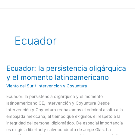
Ir
al
contenido
Ecuador
Ecuador: la persistencia oligárquica
Ecuador:
la
y el momento latinoamericano
persistencia
Viento del Sur
/
Intervencion y Coyuntura
oligárquica
y
Ecuador: la persistencia oligárquica y el momento
el
latinoamericano CE, Intervención y Coyuntura Desde
momento
Intervención y Coyuntura rechazamos el criminal asalto a la
latinoamericano
embajada mexicana, al tiempo que exigimos el respeto a la
integridad del personal diplomático. De especial importancia
es exigir la libertad y salvoconducto de Jorge Glas. La