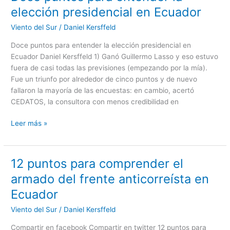
puntos
elección presidencial en Ecuador
para
Viento del Sur
/
Daniel Kersffeld
entender
la
Doce puntos para entender la elección presidencial en
elección
Ecuador Daniel Kersffeld 1) Ganó Guillermo Lasso y eso estuvo
presidencial
fuera de casi todas las previsiones (empezando por la mía).
en
Fue un triunfo por alrededor de cinco puntos y de nuevo
Ecuador
fallaron la mayoría de las encuestas: en cambio, acertó
CEDATOS, la consultora con menos credibilidad en
Leer más »
12 puntos para comprender el
12
puntos
armado del frente anticorreísta en
para
Ecuador
comprender
el
Viento del Sur
/
Daniel Kersffeld
armado
Compartir en facebook Compartir en twitter 12 puntos para
del