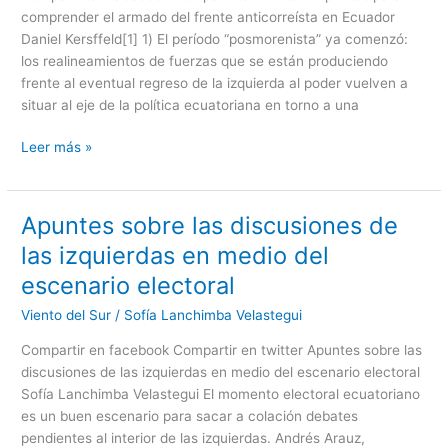
comprender el armado del frente anticorreísta en Ecuador
frente
Daniel Kersffeld[1] 1) El período “posmorenista” ya comenzó:
anticorreísta
los realineamientos de fuerzas que se están produciendo
en
frente al eventual regreso de la izquierda al poder vuelven a
Ecuador
situar al eje de la política ecuatoriana en torno a una
Leer más »
Apuntes sobre las discusiones de
Apuntes
sobre
las izquierdas en medio del
las
escenario electoral
discusiones
de
Viento del Sur
/
Sofía Lanchimba Velastegui
las
Compartir en facebook Compartir en twitter Apuntes sobre las
izquierdas
discusiones de las izquierdas en medio del escenario electoral
en
Sofía Lanchimba Velastegui El momento electoral ecuatoriano
medio
es un buen escenario para sacar a colación debates
del
pendientes al interior de las izquierdas. Andrés Arauz,
escenario