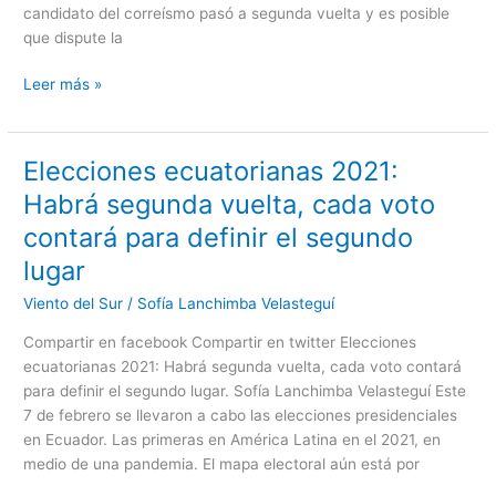
candidato del correísmo pasó a segunda vuelta y es posible
electoral
que dispute la
Leer más »
Elecciones ecuatorianas 2021:
Elecciones
ecuatorianas
Habrá segunda vuelta, cada voto
2021:
contará para definir el segundo
Habrá
segunda
lugar
vuelta,
Viento del Sur
/
Sofía Lanchimba Velasteguí
cada
voto
Compartir en facebook Compartir en twitter Elecciones
contará
ecuatorianas 2021: Habrá segunda vuelta, cada voto contará
para
para definir el segundo lugar. Sofía Lanchimba Velasteguí Este
definir
7 de febrero se llevaron a cabo las elecciones presidenciales
el
en Ecuador. Las primeras en América Latina en el 2021, en
segundo
medio de una pandemia. El mapa electoral aún está por
lugar