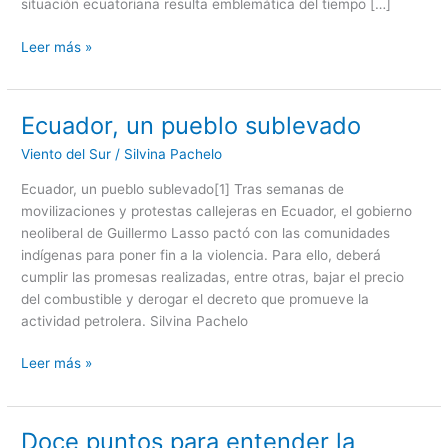
situación ecuatoriana resulta emblemática del tiempo […]
Leer más »
Ecuador, un pueblo sublevado
Ecuador,
un
Viento del Sur
/
Silvina Pachelo
pueblo
sublevado
Ecuador, un pueblo sublevado[1] Tras semanas de
movilizaciones y protestas callejeras en Ecuador, el gobierno
neoliberal de Guillermo Lasso pactó con las comunidades
indígenas para poner fin a la violencia. Para ello, deberá
cumplir las promesas realizadas, entre otras, bajar el precio
del combustible y derogar el decreto que promueve la
actividad petrolera. Silvina Pachelo
Leer más »
Doce puntos para entender la
Doce