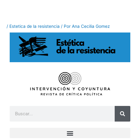
Ir
al
contenido
/
Estetica de la resistencia
/ Por
Ana Cecilia Gomez
B
u
s
c
a