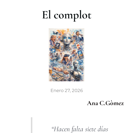
r
El complot
Enero 27, 2026
Ana C.Gòmez
“Hacen falta siete días