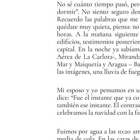
No sé cuánto tiempo pasó, per
dormir”. No siento seguro do
Recuerdo las palabras que me d
quédate muy quieta, piensa: n
horas. A la mañana siguiente 
edificios, testimonios posterio
capital. En la noche ya sabía
Aérea de La Carlota-, Miranda
Mar y Maiquetía y Aragua – Bas
las imágenes, una lluvia de fue
Mi esposo y yo pensamos en un
dice: “Fue el instante que ya
también ese instante. El contra
celebramos la navidad con la fam
Fuimos por agua a las 10:20 am
media de cola. En las caras d