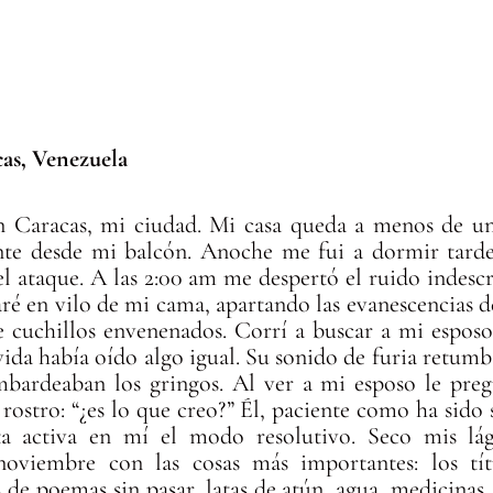
cas, Venezuela
 Caracas, mi ciudad. Mi casa queda a menos de un
nte desde mi balcón. Anoche me fui a dormir tarde
l ataque. A las 2:00 am me despertó el ruido indescri
ré en vilo de mi cama, apartando las evanescencias d
de cuchillos envenenados. Corrí a buscar a mi esposo
ida había oído algo igual. Su sonido de furia retumba
bardeaban los gringos. Al ver a mi esposo le pre
rostro: “¿es lo que creo?” Él, paciente como ha sido 
ta activa en mí el modo resolutivo. Seco mis lág
viembre con las cosas más importantes: los títu
de poemas sin pasar, latas de atún, agua, medicinas.