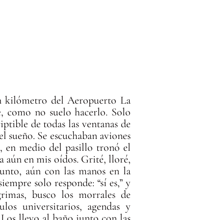
 kilómetro del Aeropuerto La
, como no suelo hacerlo. Solo
ptible de todas las ventanas de
el sueño. Se escuchaban aviones
, en medio del pasillo tronó el
 aún en mis oídos. Grité, lloré,
gunto, aún con las manos en la
siempre solo responde: “sí es,” y
rimas, busco los morrales de
los universitarios, agendas y
 Los llevo al baño junto con las