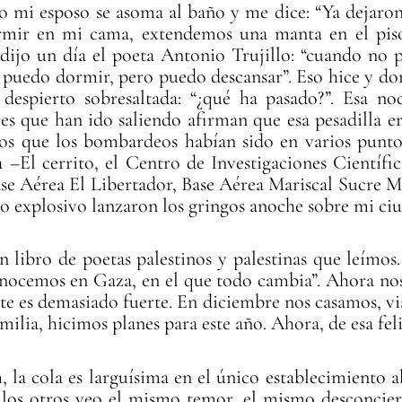
o mi esposo se asoma al baño y me dice: “Ya dejaron
rmir en mi cama, extendemos una manta en el piso 
ijo un día el poeta Antonio Trujillo: “cuando no p
o puedo dormir, pero puedo descansar”. Eso hice y d
despierto sobresaltada: “¿qué ha pasado?”. Esa n
res que han ido saliendo afirman que esa pesadilla er
mos que los bombardeos habían sido en varios punto
 –El cerrito, el Centro de Investigaciones Científi
e Aérea El Libertador, Base Aérea Mariscal Sucre M
go explosivo lanzaron los gringos anoche sobre mi ci
 libro de poetas palestinos y palestinas que leímos
 conocemos en Gaza, en el que todo cambia”. Ahora n
ste es demasiado fuerte. En diciembre nos casamos, v
ilia, hicimos planes para este año. Ahora, de esa feli
, la cola es larguísima en el único establecimiento 
e los otros veo el mismo temor, el mismo desconcie