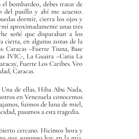
 el bombardeo, debes tratar de
del pasillo y ahí me acuesto.
uedas dormir, cierra los ojos y
ormí aproximadamente unas tres
oche soñé que disparaban a los
a cierta, en algunas zonas de la
s: Caracas –Fuerte Tiuna, Base
cas IVIC-, La Guaira –Catia La
aracay, Fuerte Los Caribes. Veo
udad, Caracas.
. Una de ellas, Hiba Abu Nada,
osotros en Venezuela conocemos
iajamos, fuimos de luna de miel,
cidad, pasamos a esta tragedia.
abierto cercano. Hicimos hora y
rto que supongo hay en la mía,