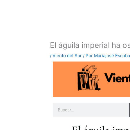
Ir
al
contenido
El águila imperial ha 
/
Viento del Sur
/ Por
Mariajosé Escoba
B
u
s
c