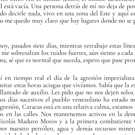
dad está vacía. Una persona detrás de mí no deja de p
do decirle nada, vivo en una zona del Este y aquí e
as me quedo muy claro que hay lugares donde no se 
y, pasados siete días, mientras retrabajo estas línea
n me sobresaltan los ruidos fuertes, aún siento a ca
uma, sé que es normal que suceda, espero que pase pro
bí en tiempo real el día de la agresión imperialist
itar estas horas aciagas que vivíamos. Sabía que la e
 llamado de auxilio. Les pido que no nos dejen solos
os días sucesivos el pueblo venezolano ha estado m
 agresión, Caracas está en una relativa calma, estamo
os en las calles. Nos mantenemos activos en la den
Nicolás Maduro Moros y a la primera combatiente C
por nuestro petróleo, agua y demás recursos miner