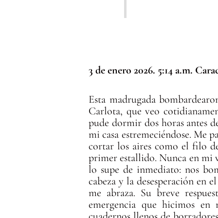
3 de enero 2026. 5:14 a.m. Cara
Esta madrugada bombardearon
Carlota, que veo cotidianame
pude dormir dos horas antes de
mi casa estremeciéndose. Me pa
cortar los aires como el filo 
primer estallido. Nunca en mi v
lo supe de inmediato: nos bom
cabeza y la desesperación en el 
me abraza. Su breve respues
emergencia que hicimos en no
cuadernos llenos de borradores 