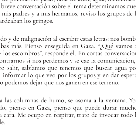
 breve conversación sobre el tema determinamos que 
 mis padres y a mis hermanos, reviso los grupos de la
rdeaban los gringos.
o y de indignación al escribir estas letras: nos bom
bas más. Pienso enseguida en Gaza. “¿Qué vamos a 
e los escombros”, responde él. En cortas conversaci
ontrarnos si nos perdemos y se cae la comunicació
ro salir, sabíamos que tenemos que buscar agua pot
 informar lo que veo por los grupos y en dar espera
o podemos dejar que nos ganen en ese terreno.
a las columnas de humo, se asoma a la ventana. Yo
do, pienso en Gaza, pienso que puede durar much
a a cara. Me ocupo en respirar, trato de invocar todo
e.