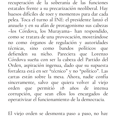
recuperación de la soberanía de las funciones
estatales frente a su precarización neoliberal. Hay
huesos difíciles de roer y momentos para dar cada
pelea. Toca el turno al INE: el presidente lanzó el
anzuelo y en su afán de protagonismo sus cabezas
–los Córdova, los Murayama– han respondido,
como se tratara de una provocación, mostrándose
no como órganos de regulación y autoridades
técnicas, sino como bandos políticos que
defienden su nicho. Pareciera que Lorenzo
Córdova sueña con ser la cabeza del Partido del
Orden, aspiración ingenua, dado que su supuesta
fortaleza está en ser “técnico” y no “político”. Las
cartas están sobre la mesa. Ahora, nadie confía
sinceramente, salvo que quiera volver al viejo
orden que permitió 18 años de intensa
corrupción, que sean ellos los encargados de
operativizar el funcionamiento de la democracia.
El viejo orden se desmonta paso a paso, no hay