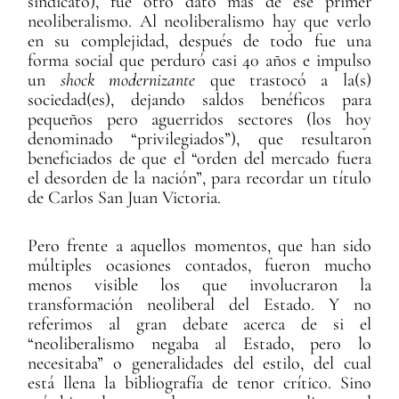
sindicato), fue otro dato más de ese primer
neoliberalismo. Al neoliberalismo hay que verlo
en su complejidad, después de todo fue una
forma social que perduró casi 40 años e impulso
un
shock modernizante
que trastocó a la(s)
sociedad(es), dejando saldos benéficos para
pequeños pero aguerridos sectores (los hoy
denominado “privilegiados”), que resultaron
beneficiados de que el “orden del mercado fuera
el desorden de la nación”, para recordar un título
de Carlos San Juan Victoria.
Pero frente a aquellos momentos, que han sido
múltiples ocasiones contados, fueron mucho
menos visible los que involucraron la
transformación neoliberal del Estado. Y no
referimos al gran debate acerca de si el
“neoliberalismo negaba al Estado, pero lo
necesitaba” o generalidades del estilo, del cual
está llena la bibliografía de tenor crítico. Sino