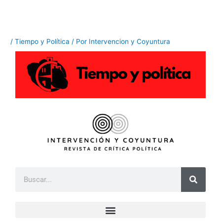
Ir
al
contenido
/
Tiempo y Política
/ Por
Intervencion y Coyuntura
B
u
s
c
a