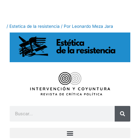
Ir
al
contenido
/
Estetica de la resistencia
/ Por
Leonardo Meza Jara
B
u
s
c
a