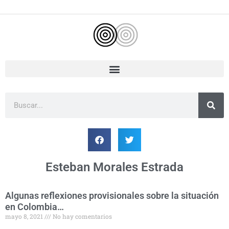
Ir
al
contenido
Buscar
Esteban Morales Estrada
Algunas reflexiones provisionales sobre la situación
Página
Página
Página
en Colombia…
mayo 8, 2021
No hay comentarios