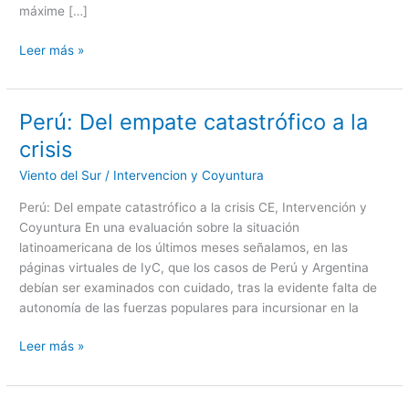
máxime […]
Perú
y
Leer más »
la
lección
para
Latinoamérica
Perú: Del empate catastrófico a la
Perú:
Del
crisis
empate
Viento del Sur
/
Intervencion y Coyuntura
catastrófico
a
Perú: Del empate catastrófico a la crisis CE, Intervención y
la
Coyuntura En una evaluación sobre la situación
crisis
latinoamericana de los últimos meses señalamos, en las
páginas virtuales de IyC, que los casos de Perú y Argentina
debían ser examinados con cuidado, tras la evidente falta de
autonomía de las fuerzas populares para incursionar en la
Leer más »