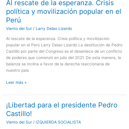
Al rescate de la esperanza. Crisis
Al
rescate
política y movilización popular en el
de
Perú
la
esperanza.
Viento del Sur
/
Larry Delao Lizardo
Crisis
Al rescate de la esperanza. Crisis política y movilización
política
popular en el Perú Larry Delao Lizardo La destitución de Pedro
y
Castillo por parte del Congreso es el desenlace de un conflicto
movilización
de poderes que comenzó en julio del 2021. De esta manera, la
popular
balanza se inclina a favor de la derecha reaccionaria de
en
nuestro país
el
Perú
Leer más »
¡Libertad para el presidente Pedro
¡Libertad
para
Castillo!
el
Viento del Sur
/
IZQUIERDA SOCIALISTA
presidente