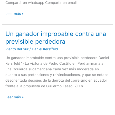
Compartir en whatsapp Compartir en email
la
voluntad
Leer más »
popular
Un ganador improbable contra una
Un
ganador
previsible perdedora
improbable
Viento del Sur
/
Daniel Kersffeld
contra
una
Un ganador improbable contra una previsible perdedora Daniel
previsible
Kersffeld 1) La victoria de Pedro Castillo en Perú animaría a
perdedora
una izquierda sudamericana cada vez más moderada en
cuanto a sus pretensiones y reivindicaciones, y que se notaba
desorientada después de la derrota del correísmo en Ecuador
frente a la propuesta de Guillermo Lasso. 2) En
Leer más »