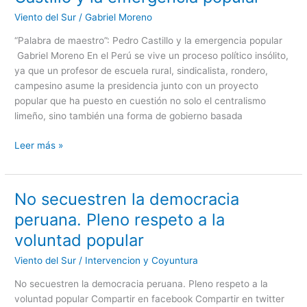
maestro”:
Viento del Sur
/
Gabriel Moreno
Pedro
Castillo
“Palabra de maestro”: Pedro Castillo y la emergencia popular
y
Gabriel Moreno En el Perú se vive un proceso político insólito,
la
ya que un profesor de escuela rural, sindicalista, rondero,
emergencia
campesino asume la presidencia junto con un proyecto
popular
popular que ha puesto en cuestión no solo el centralismo
limeño, sino también una forma de gobierno basada
Leer más »
No secuestren la democracia
No
secuestren
peruana. Pleno respeto a la
la
voluntad popular
democracia
peruana.
Viento del Sur
/
Intervencion y Coyuntura
Pleno
No secuestren la democracia peruana. Pleno respeto a la
respeto
voluntad popular Compartir en facebook Compartir en twitter
a