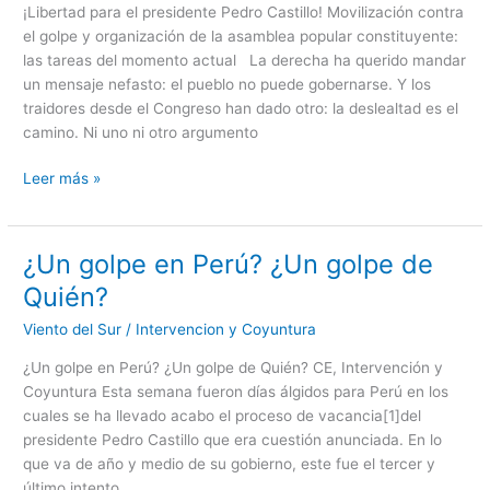
Pedro
¡Libertad para el presidente Pedro Castillo! Movilización contra
Castillo!
el golpe y organización de la asamblea popular constituyente:
las tareas del momento actual La derecha ha querido mandar
un mensaje nefasto: el pueblo no puede gobernarse. Y los
traidores desde el Congreso han dado otro: la deslealtad es el
camino. Ni uno ni otro argumento
Leer más »
¿Un golpe en Perú? ¿Un golpe de
¿Un
golpe
Quién?
en
Viento del Sur
/
Intervencion y Coyuntura
Perú?
¿Un
¿Un golpe en Perú? ¿Un golpe de Quién? CE, Intervención y
golpe
Coyuntura Esta semana fueron días álgidos para Perú en los
de
cuales se ha llevado acabo el proceso de vacancia[1]del
Quién?
presidente Pedro Castillo que era cuestión anunciada. En lo
que va de año y medio de su gobierno, este fue el tercer y
último intento