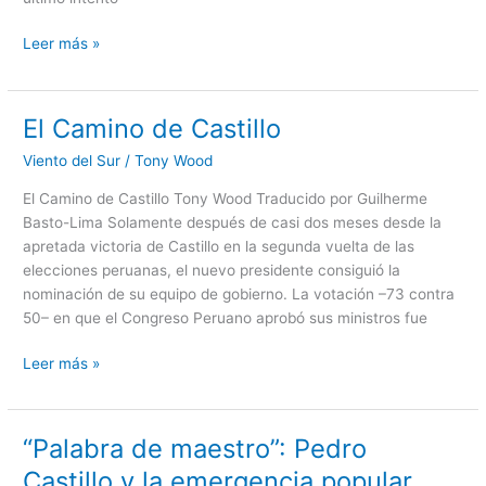
Leer más »
El Camino de Castillo
El
Camino
Viento del Sur
/
Tony Wood
de
Castillo
El Camino de Castillo Tony Wood Traducido por Guilherme
Basto-Lima Solamente después de casi dos meses desde la
apretada victoria de Castillo en la segunda vuelta de las
elecciones peruanas, el nuevo presidente consiguió la
nominación de su equipo de gobierno. La votación –73 contra
50– en que el Congreso Peruano aprobó sus ministros fue
Leer más »
“Palabra de maestro”: Pedro
“Palabra
de
Castillo y la emergencia popular