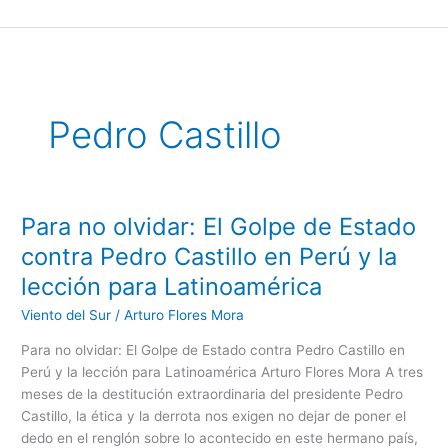
Ir
al
contenido
Pedro Castillo
Para no olvidar: El Golpe de Estado
Para
no
contra Pedro Castillo en Perú y la
olvidar:
lección para Latinoamérica
El
Golpe
Viento del Sur
/
Arturo Flores Mora
de
Para no olvidar: El Golpe de Estado contra Pedro Castillo en
Estado
Perú y la lección para Latinoamérica Arturo Flores Mora A tres
contra
meses de la destitución extraordinaria del presidente Pedro
Pedro
Castillo, la ética y la derrota nos exigen no dejar de poner el
Castillo
dedo en el renglón sobre lo acontecido en este hermano país,
en