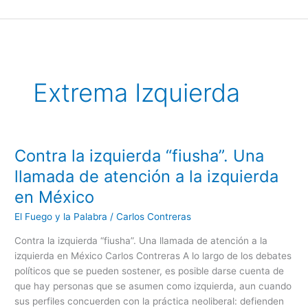
Ir
al
contenido
Extrema Izquierda
Contra la izquierda “fiusha”. Una
Contra
la
llamada de atención a la izquierda
izquierda
en México
“fiusha”.
Una
El Fuego y la Palabra
/
Carlos Contreras
llamada
Contra la izquierda “fiusha”. Una llamada de atención a la
de
izquierda en México Carlos Contreras A lo largo de los debates
atención
políticos que se pueden sostener, es posible darse cuenta de
a
que hay personas que se asumen como izquierda, aun cuando
la
sus perfiles concuerden con la práctica neoliberal: defienden
izquierda