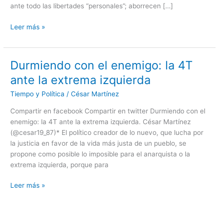
ante todo las libertades “personales”; aborrecen […]
en
México
Leer más »
Durmiendo con el enemigo: la 4T
Durmiendo
con
ante la extrema izquierda
el
Tiempo y Política
/
César Martínez
enemigo:
la
Compartir en facebook Compartir en twitter Durmiendo con el
4T
enemigo: la 4T ante la extrema izquierda. César Martínez
ante
(@cesar19_87)* El político creador de lo nuevo, que lucha por
la
la justicia en favor de la vida más justa de un pueblo, se
extrema
propone como posible lo imposible para el anarquista o la
izquierda
extrema izquierda, porque para
Leer más »