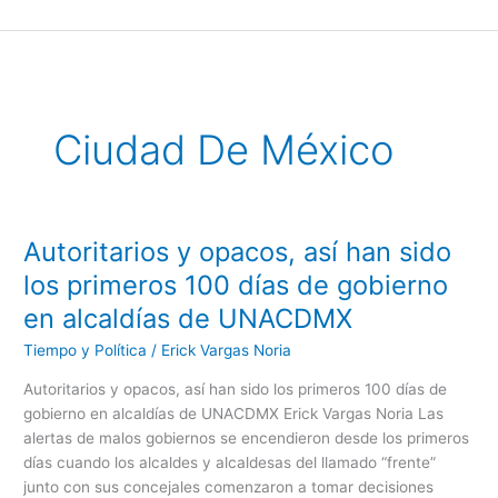
Ir
al
contenido
Ciudad De México
Autoritarios y opacos, así han sido
Autoritarios
y
los primeros 100 días de gobierno
opacos,
en alcaldías de UNACDMX
así
han
Tiempo y Política
/
Erick Vargas Noria
sido
Autoritarios y opacos, así han sido los primeros 100 días de
los
gobierno en alcaldías de UNACDMX Erick Vargas Noria Las
primeros
alertas de malos gobiernos se encendieron desde los primeros
100
días cuando los alcaldes y alcaldesas del llamado “frente”
días
junto con sus concejales comenzaron a tomar decisiones
de