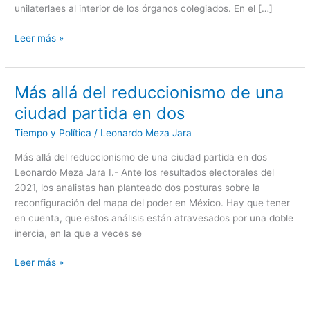
unilaterlaes al interior de los órganos colegiados. En el […]
gobierno
en
Leer más »
alcaldías
de
UNACDMX
Más allá del reduccionismo de una
Más
allá
ciudad partida en dos
del
Tiempo y Política
/
Leonardo Meza Jara
reduccionismo
de
Más allá del reduccionismo de una ciudad partida en dos
una
Leonardo Meza Jara I.- Ante los resultados electorales del
ciudad
2021, los analistas han planteado dos posturas sobre la
partida
reconfiguración del mapa del poder en México. Hay que tener
en
en cuenta, que estos análisis están atravesados por una doble
dos
inercia, en la que a veces se
Leer más »