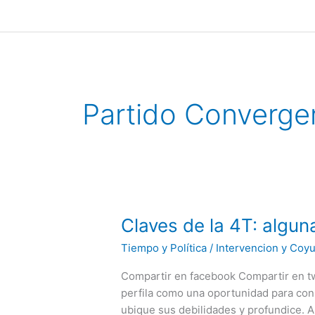
Ir
al
contenido
Partido Converge
Claves
Claves de la 4T: algun
de
Tiempo y Política
/
Intervencion y Coy
la
4T:
Compartir en facebook Compartir en twi
algunas
perfila como una oportunidad para con
hipótesis
ubique sus debilidades y profundice. 