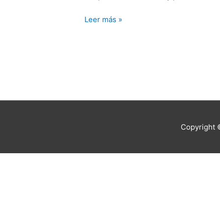
para
la
Leer más »
construcción.
Copyright