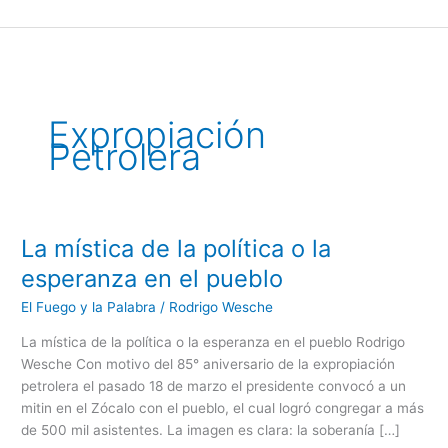
Ir
al
contenido
Expropiación
Petrolera
La mística de la política o la
La
mística
esperanza en el pueblo
de
El Fuego y la Palabra
/
Rodrigo Wesche
la
política
La mística de la política o la esperanza en el pueblo Rodrigo
o
Wesche Con motivo del 85° aniversario de la expropiación
la
petrolera el pasado 18 de marzo el presidente convocó a un
esperanza
mitin en el Zócalo con el pueblo, el cual logró congregar a más
en
de 500 mil asistentes. La imagen es clara: la soberanía […]
el