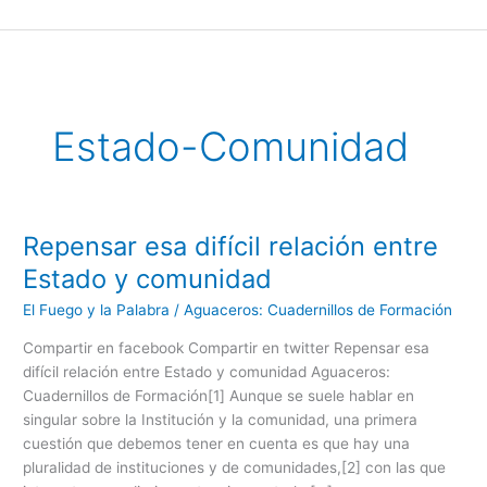
Ir
al
contenido
Estado-Comunidad
Repensar esa difícil relación entre
Repensar
esa
Estado y comunidad
difícil
El Fuego y la Palabra
/
Aguaceros: Cuadernillos de Formación
relación
entre
Compartir en facebook Compartir en twitter Repensar esa
Estado
difícil relación entre Estado y comunidad Aguaceros:
y
Cuadernillos de Formación[1] Aunque se suele hablar en
comunidad
singular sobre la Institución y la comunidad, una primera
cuestión que debemos tener en cuenta es que hay una
pluralidad de instituciones y de comunidades,[2] con las que