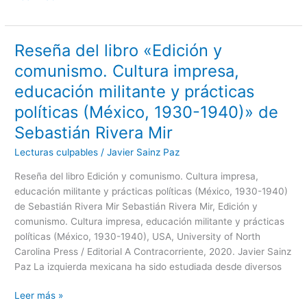
Reseña del libro «Edición y
Reseña
del
comunismo. Cultura impresa,
libro
educación militante y prácticas
«Edición
y
políticas (México, 1930-1940)» de
comunismo.
Sebastián Rivera Mir
Cultura
Lecturas culpables
/
Javier Sainz Paz
impresa,
educación
Reseña del libro Edición y comunismo. Cultura impresa,
militante
educación militante y prácticas políticas (México, 1930-1940)
y
de Sebastián Rivera Mir Sebastián Rivera Mir, Edición y
prácticas
comunismo. Cultura impresa, educación militante y prácticas
políticas
políticas (México, 1930-1940), USA, University of North
(México,
Carolina Press / Editorial A Contracorriente, 2020. Javier Sainz
1930-
Paz La izquierda mexicana ha sido estudiada desde diversos
1940)»
de
Leer más »
Sebastián