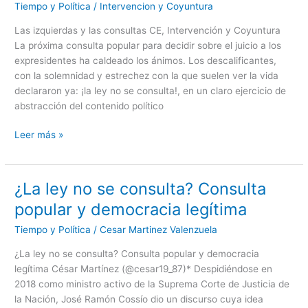
Tiempo y Política
/
Intervencion y Coyuntura
y
las
Las izquierdas y las consultas CE, Intervención y Coyuntura
consultas
La próxima consulta popular para decidir sobre el juicio a los
expresidentes ha caldeado los ánimos. Los descalificantes,
con la solemnidad y estrechez con la que suelen ver la vida
declararon ya: ¡la ley no se consulta!, en un claro ejercicio de
abstracción del contenido político
Leer más »
¿La ley no se consulta? Consulta
¿La
ley
popular y democracia legítima
no
Tiempo y Política
/
Cesar Martinez Valenzuela
se
consulta?
¿La ley no se consulta? Consulta popular y democracia
Consulta
legítima César Martínez (@cesar19_87)* Despidiéndose en
popular
2018 como ministro activo de la Suprema Corte de Justicia de
y
la Nación, José Ramón Cossío dio un discurso cuya idea
democracia