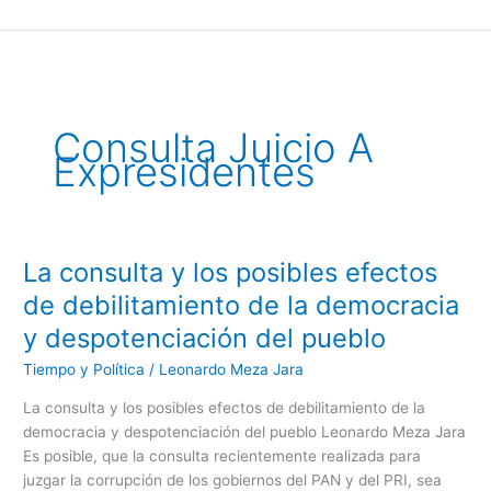
Ir
al
contenido
Consulta Juicio A
Expresidentes
La consulta y los posibles efectos
La
consulta
de debilitamiento de la democracia
y
y despotenciación del pueblo
los
posibles
Tiempo y Política
/
Leonardo Meza Jara
efectos
La consulta y los posibles efectos de debilitamiento de la
de
democracia y despotenciación del pueblo Leonardo Meza Jara
debilitamiento
Es posible, que la consulta recientemente realizada para
de
juzgar la corrupción de los gobiernos del PAN y del PRI, sea
la