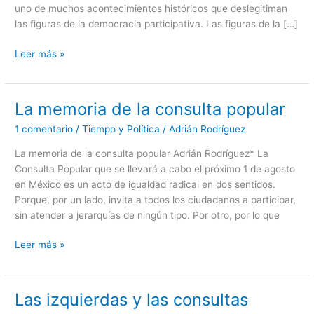
uno de muchos acontecimientos históricos que deslegitiman
democracia
las figuras de la democracia participativa. Las figuras de la […]
y
despotenciación
Leer más »
del
pueblo
La memoria de la consulta popular
La
memoria
1 comentario
/
Tiempo y Política
/
Adrián Rodríguez
de
la
La memoria de la consulta popular Adrián Rodríguez* La
consulta
Consulta Popular que se llevará a cabo el próximo 1 de agosto
popular
en México es un acto de igualdad radical en dos sentidos.
Porque, por un lado, invita a todos los ciudadanos a participar,
sin atender a jerarquías de ningún tipo. Por otro, por lo que
Leer más »
Las izquierdas y las consultas
Las
izquierdas