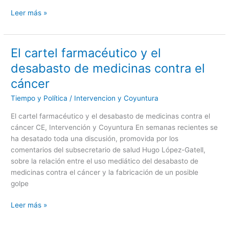
Leer más »
El cartel farmacéutico y el
El
cartel
desabasto de medicinas contra el
farmacéutico
cáncer
y
el
Tiempo y Política
/
Intervencion y Coyuntura
desabasto
El cartel farmacéutico y el desabasto de medicinas contra el
de
cáncer CE, Intervención y Coyuntura En semanas recientes se
medicinas
ha desatado toda una discusión, promovida por los
contra
comentarios del subsecretario de salud Hugo López-Gatell,
el
sobre la relación entre el uso mediático del desabasto de
cáncer
medicinas contra el cáncer y la fabricación de un posible
golpe
Leer más »