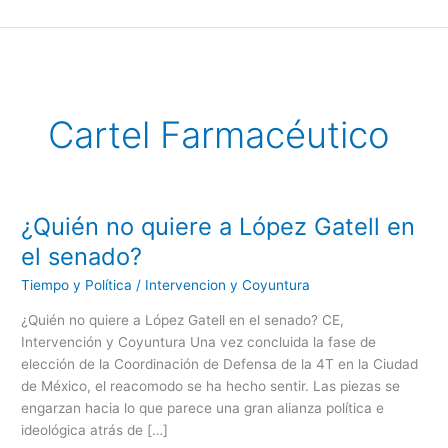
Ir
al
contenido
Cartel Farmacéutico
¿Quién no quiere a López Gatell en
¿Quién
no
el senado?
quiere
Tiempo y Política
/
Intervencion y Coyuntura
a
López
¿Quién no quiere a López Gatell en el senado? CE,
Gatell
Intervención y Coyuntura Una vez concluida la fase de
en
elección de la Coordinación de Defensa de la 4T en la Ciudad
el
de México, el reacomodo se ha hecho sentir. Las piezas se
senado?
engarzan hacia lo que parece una gran alianza política e
ideológica atrás de […]