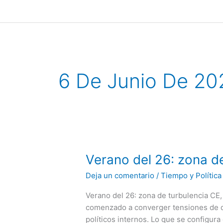
Ir
al
contenido
6 De Junio De 20
Verano
Verano del 26: zona d
del
Deja un comentario
/
Tiempo y Política
26:
zona
Verano del 26: zona de turbulencia CE
de
comenzado a converger tensiones de di
turbulencia
políticos internos. Lo que se configur