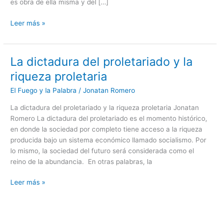
es obra de ella misma y del […]
Leer más »
La dictadura del proletariado y la
La
dictadura
riqueza proletaria
del
El Fuego y la Palabra
/
Jonatan Romero
proletariado
y
La dictadura del proletariado y la riqueza proletaria Jonatan
la
Romero La dictadura del proletariado es el momento histórico,
riqueza
en donde la sociedad por completo tiene acceso a la riqueza
proletaria
producida bajo un sistema económico llamado socialismo. Por
lo mismo, la sociedad del futuro será considerada como el
reino de la abundancia. En otras palabras, la
Leer más »