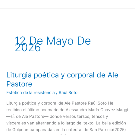
Ir
al
contenido
12 De Mayo De
2026
Liturgia poética y corporal de Ale
Liturgia
poética
Pastore
y
Estetica de la resistencia
/
Raul Soto
corporal
de
Liturgia poética y corporal de Ale Pastore Raúl Soto He
Ale
recibido el último poemario de Alessandra María Chávez Maggi
Pastore
—sí, de Ale Pastore— donde versos tersos, tensos y
viscerales van alternando a lo largo del texto. La bella edición
de Golpean campanadas en la catedral de San Patricio(2025)