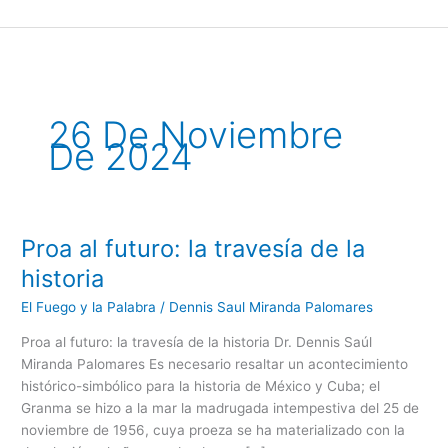
Ir
al
contenido
26 De Noviembre
De 2024
Proa al futuro: la travesía de la
Proa
al
historia
futuro:
El Fuego y la Palabra
/
Dennis Saul Miranda Palomares
la
travesía
Proa al futuro: la travesía de la historia Dr. Dennis Saúl
de
Miranda Palomares Es necesario resaltar un acontecimiento
la
histórico-simbólico para la historia de México y Cuba; el
historia
Granma se hizo a la mar la madrugada intempestiva del 25 de
noviembre de 1956, cuya proeza se ha materializado con la