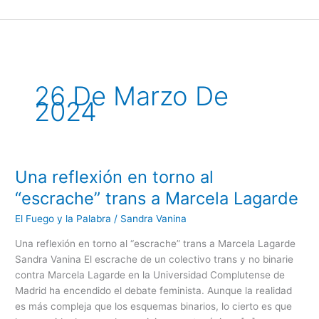
Ir
al
contenido
26 De Marzo De
2024
Una reflexión en torno al
Una
reflexión
“escrache” trans a Marcela Lagarde
en
El Fuego y la Palabra
/
Sandra Vanina
torno
al
Una reflexión en torno al “escrache” trans a Marcela Lagarde
“escrache”
Sandra Vanina El escrache de un colectivo trans y no binarie
trans
contra Marcela Lagarde en la Universidad Complutense de
a
Madrid ha encendido el debate feminista. Aunque la realidad
Marcela
es más compleja que los esquemas binarios, lo cierto es que
Lagarde