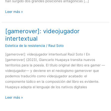
han surgido dos grandes posiciones antagónicas […]
Leer más »
[gamerover]: videojugador
[gamerover]:
videojugador
intertextual
intertextual
Estetica de la resistencia
/
Raul Soto
[gamerover]: videojugador intertextual Raúl Soto I En
[gamerover] (2023), Giancarlo Huapaya transita nuevos
territorios para la poesía. El título original del libro era gamer —
videojugador— y deviene en el neologismo gamerover que
podemos traducirlo como videojugador acabado: el
componente lúdico en la composición del libro es evidente.
Huapaya adapta el lenguaje de los nativos digitales
Leer más »