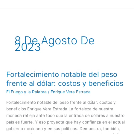
Ir
al
contenido
8 De Agosto De
2023
Fortalecimiento notable del peso
Fortalecimiento
notable
frente al dólar: costos y beneficios
del
El Fuego y la Palabra
/
Enrique Vera Estrada
peso
frente
Fortalecimiento notable del peso frente al dólar: costos y
al
beneficios Enrique Vera Estrada La fortaleza de nuestra
dólar:
moneda refleja ante todo que la entrada de dólares a nuestro
costos
país es fuerte. Y eso proyecta que hay confianza en el actual
y
gobierno mexicano y en sus políticas. Demuestra, también,
beneficios