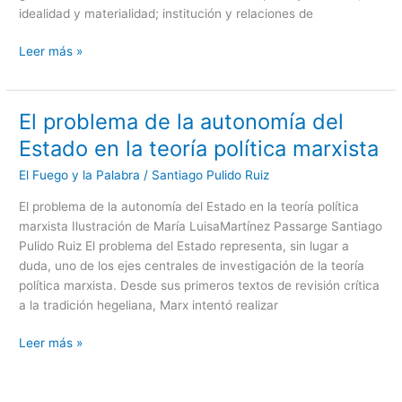
idealidad y materialidad; institución y relaciones de
Leer más »
El problema de la autonomía del
El
problema
Estado en la teoría política marxista
de
El Fuego y la Palabra
/
Santiago Pulido Ruiz
la
autonomía
El problema de la autonomía del Estado en la teoría política
del
marxista Ilustración de María LuisaMartínez Passarge Santiago
Estado
Pulido Ruiz El problema del Estado representa, sin lugar a
en
duda, uno de los ejes centrales de investigación de la teoría
la
política marxista. Desde sus primeros textos de revisión crítica
teoría
a la tradición hegeliana, Marx intentó realizar
política
marxista
Leer más »