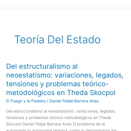
Ir
al
contenido
Teoría Del Estado
Del estructuralismo al
Del
estructuralismo
neoestatismo: variaciones, legados,
al
tensiones y problemas teórico-
neoestatismo:
variaciones,
metodológicos en Theda Skocpol
legados,
El Fuego y la Palabra
/
Daniel Felipe Barrera Arias
tensiones
y
Del estructuralismo al neoestatismo: variaciones, legados,
problemas
tensiones y problemas teórico-metodológicos en Theda
teórico-
Skocpol Daniel Felipe Barrera Arias El problema de la
metodológicos
autonomía (o autonomía relativa, como lo denominaron los