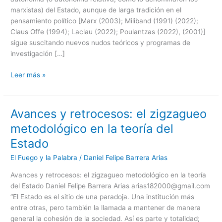
en
marxistas) del Estado, aunque de larga tradición en el
Theda
pensamiento político [Marx (2003); Miliband (1991) (2022);
Skocpol
Claus Offe (1994); Laclau (2022); Poulantzas (2022), (2001)]
sigue suscitando nuevos nudos teóricos y programas de
investigación […]
Leer más »
Avances y retrocesos: el zigzagueo
Avances
y
metodológico en la teoría del
retrocesos:
Estado
el
zigzagueo
El Fuego y la Palabra
/
Daniel Felipe Barrera Arias
metodológico
Avances y retrocesos: el zigzagueo metodológico en la teoría
en
del Estado Daniel Felipe Barrera Arias arias182000@gmail.com
la
“El Estado es el sitio de una paradoja. Una institución más
teoría
entre otras, pero también la llamada a mantener de manera
del
general la cohesión de la sociedad. Así es parte y totalidad;
Estado