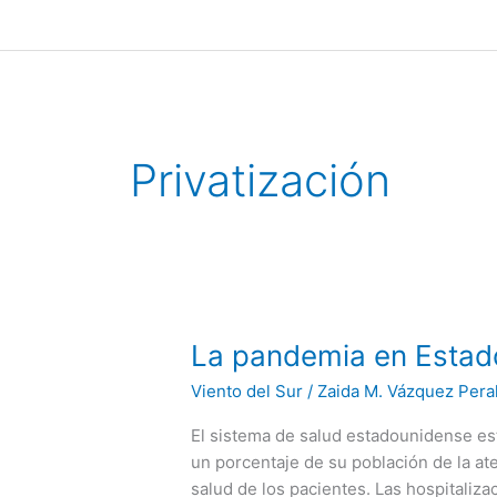
Ir
al
contenido
Privatización
La
La pandemia en Estado
pandemia
Viento del Sur
/
Zaida M. Vázquez Pera
en
Estados
El sistema de salud estadounidense es
Unidos:
un porcentaje de su población de la at
Un
salud de los pacientes. Las hospitaliz