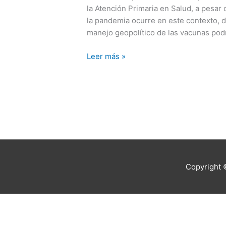
caso
la Atención Primaria en Salud, a pesa
eclipsado
la pandemia ocurre en este contexto, d
por
manejo geopolítico de las vacunas podr
la
ideología
Leer más »
Copyright