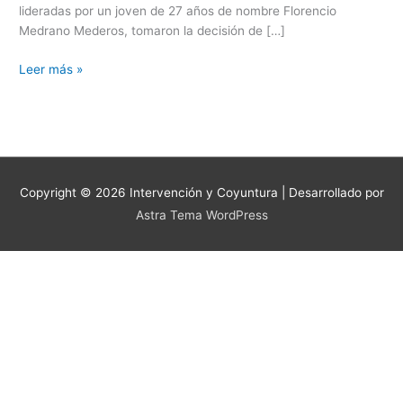
lideradas por un joven de 27 años de nombre Florencio
a
Medrano Mederos, tomaron la decisión de […]
48
años
Leer más »
de
su
fundación
Copyright © 2026
Intervención y Coyuntura
| Desarrollado por
Astra Tema WordPress