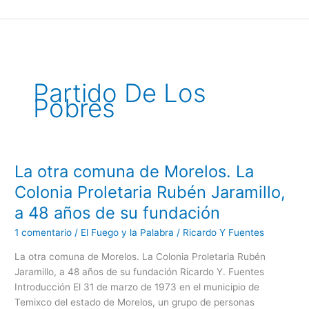
Ir
al
contenido
Partido De Los
Pobres
La otra comuna de Morelos. La
La
otra
Colonia Proletaria Rubén Jaramillo,
comuna
a 48 años de su fundación
de
Morelos.
1 comentario
/
El Fuego y la Palabra
/
Ricardo Y Fuentes
La
La otra comuna de Morelos. La Colonia Proletaria Rubén
Colonia
Jaramillo, a 48 años de su fundación Ricardo Y. Fuentes
Proletaria
Introducción El 31 de marzo de 1973 en el municipio de
Rubén
Temixco del estado de Morelos, un grupo de personas
Jaramillo,