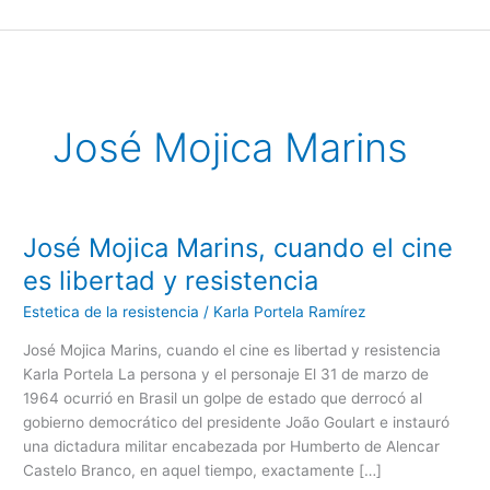
Ir
al
contenido
José Mojica Marins
José Mojica Marins, cuando el cine
José
Mojica
es libertad y resistencia
Marins,
Estetica de la resistencia
/
Karla Portela Ramírez
cuando
el
José Mojica Marins, cuando el cine es libertad y resistencia
cine
Karla Portela La persona y el personaje El 31 de marzo de
es
1964 ocurrió en Brasil un golpe de estado que derrocó al
libertad
gobierno democrático del presidente João Goulart e instauró
y
una dictadura militar encabezada por Humberto de Alencar
resistencia
Castelo Branco, en aquel tiempo, exactamente […]