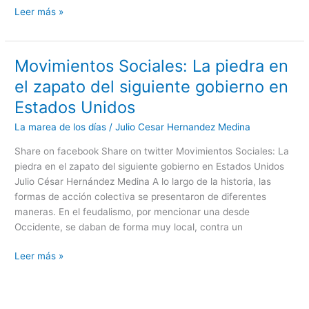
Leer más »
Movimientos Sociales: La piedra en
Movimientos
Sociales:
el zapato del siguiente gobierno en
La
Estados Unidos
piedra
en
La marea de los días
/
Julio Cesar Hernandez Medina
el
Share on facebook Share on twitter Movimientos Sociales: La
zapato
piedra en el zapato del siguiente gobierno en Estados Unidos
del
Julio César Hernández Medina A lo largo de la historia, las
siguiente
formas de acción colectiva se presentaron de diferentes
gobierno
maneras. En el feudalismo, por mencionar una desde
en
Occidente, se daban de forma muy local, contra un
Estados
Unidos
Leer más »