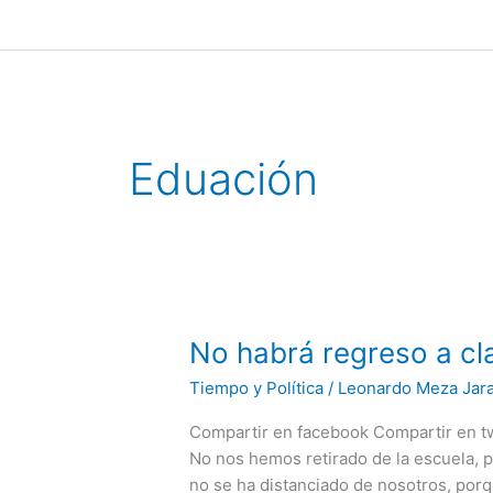
Ir
al
contenido
Eduación
No
No habrá regreso a cl
habrá
Tiempo y Política
/
Leonardo Meza Jar
regreso
a
Compartir en facebook Compartir en tw
clases
No nos hemos retirado de la escuela, po
porque
no se ha distanciado de nosotros, porq