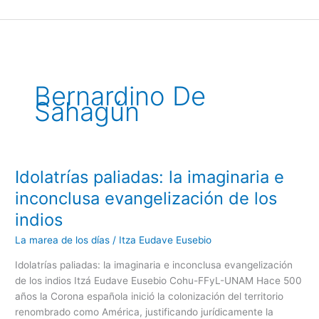
Ir
al
contenido
Bernardino De
Sahagún
Idolatrías paliadas: la imaginaria e
Idolatrías
paliadas:
inconclusa evangelización de los
la
indios
imaginaria
e
La marea de los días
/
Itza Eudave Eusebio
inconclusa
Idolatrías paliadas: la imaginaria e inconclusa evangelización
evangelización
de los indios Itzá Eudave Eusebio Cohu-FFyL-UNAM Hace 500
de
años la Corona española inició la colonización del territorio
los
renombrado como América, justificando jurídicamente la
indios