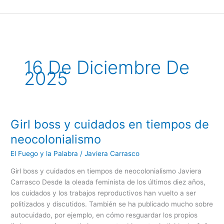
Ir
al
contenido
16 De Diciembre De
2025
Girl boss y cuidados en tiempos de
Girl
boss
neocolonialismo
y
El Fuego y la Palabra
/
Javiera Carrasco
cuidados
en
Girl boss y cuidados en tiempos de neocolonialismo Javiera
tiempos
Carrasco Desde la oleada feminista de los últimos diez años,
de
los cuidados y los trabajos reproductivos han vuelto a ser
neocolonialismo
politizados y discutidos. También se ha publicado mucho sobre
autocuidado, por ejemplo, en cómo resguardar los propios