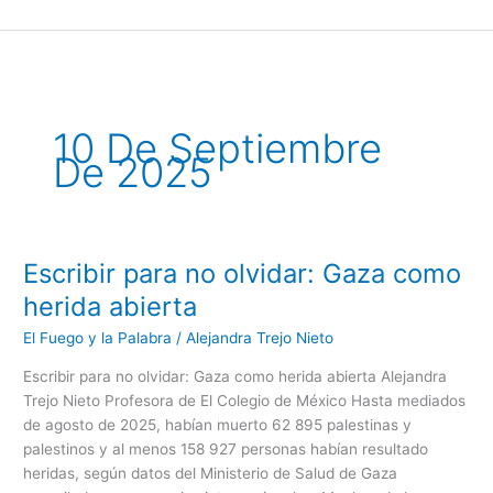
Ir
al
contenido
10 De Septiembre
De 2025
Escribir para no olvidar: Gaza como
Escribir
para
herida abierta
no
El Fuego y la Palabra
/
Alejandra Trejo Nieto
olvidar:
Gaza
Escribir para no olvidar: Gaza como herida abierta Alejandra
como
Trejo Nieto Profesora de El Colegio de México Hasta mediados
herida
de agosto de 2025, habían muerto 62 895 palestinas y
abierta
palestinos y al menos 158 927 personas habían resultado
heridas, según datos del Ministerio de Salud de Gaza