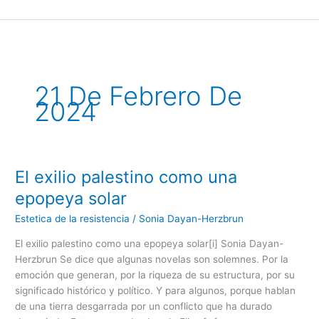
Ir
al
contenido
21 De Febrero De
2024
El exilio palestino como una
El
exilio
epopeya solar
palestino
Estetica de la resistencia
/
Sonia Dayan-Herzbrun
como
una
El exilio palestino como una epopeya solar[i] Sonia Dayan-
epopeya
Herzbrun Se dice que algunas novelas son solemnes. Por la
solar
emoción que generan, por la riqueza de su estructura, por su
significado histórico y político. Y para algunos, porque hablan
de una tierra desgarrada por un conflicto que ha durado