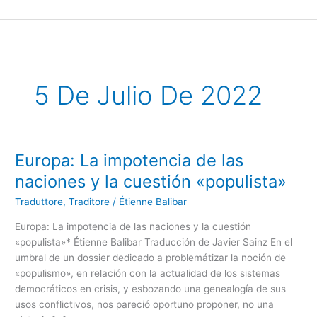
Ir
al
contenido
5 De Julio De 2022
Europa: La impotencia de las
Europa:
La
naciones y la cuestión «populista»
impotencia
Traduttore, Traditore
/
Étienne Balibar
de
las
Europa: La impotencia de las naciones y la cuestión
naciones
«populista»* Étienne Balibar Traducción de Javier Sainz En el
y
umbral de un dossier dedicado a problemátizar la noción de
la
«populismo», en relación con la actualidad de los sistemas
cuestión
democráticos en crisis, y esbozando una genealogía de sus
«populista»
usos conflictivos, nos pareció oportuno proponer, no una