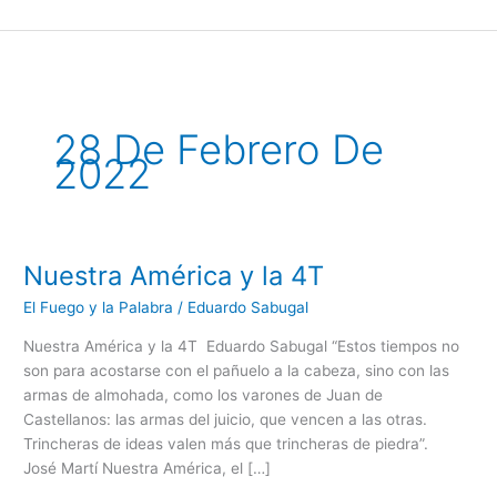
Ir
al
contenido
28 De Febrero De
2022
Nuestra América y la 4T
Nuestra
América
El Fuego y la Palabra
/
Eduardo Sabugal
y
la
Nuestra América y la 4T Eduardo Sabugal “Estos tiempos no
4T
son para acostarse con el pañuelo a la cabeza, sino con las
armas de almohada, como los varones de Juan de
Castellanos: las armas del juicio, que vencen a las otras.
Trincheras de ideas valen más que trincheras de piedra”.
José Martí Nuestra América, el […]