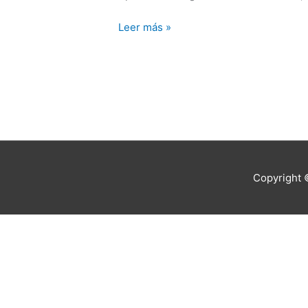
Parte
2
Leer más »
Copyright