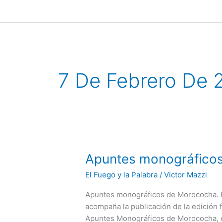
Ir
al
contenido
7 De Febrero De 
Apuntes
Apuntes monográficos 
monográficos
El Fuego y la Palabra
/
Victor Mazzi
de
Morococha.
Apuntes monográficos de Morococha. Es
Estudio
acompaña la publicación de la edición f
Preliminar.
Apuntes Monográficos de Morococha, el