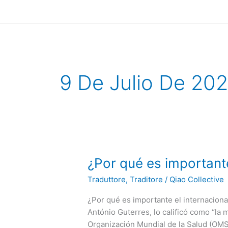
Ir
al
contenido
9 De Julio De 202
¿Por
¿Por qué es important
qué
Traduttore, Traditore
/
Qiao Collective
es
importante
¿Por qué es importante el internaciona
el
António Guterres, lo calificó como “la 
internacionalismo
Organización Mundial de la Salud (OMS