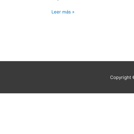
de
la
Leer más »
vacunas
de
China?
Copyright