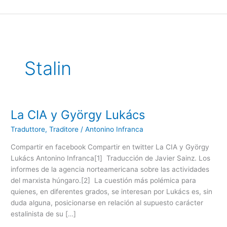
Ir
al
contenido
Stalin
La CIA y György Lukács
La
CIA
Traduttore, Traditore
/
Antonino Infranca
y
György
Compartir en facebook Compartir en twitter La CIA y György
Lukács
Lukács Antonino Infranca[1] Traducción de Javier Sainz. Los
informes de la agencia norteamericana sobre las actividades
del marxista húngaro.[2] La cuestión más polémica para
quienes, en diferentes grados, se interesan por Lukács es, sin
duda alguna, posicionarse en relación al supuesto carácter
estalinista de su […]