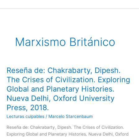
Ir
al
contenido
Marxismo Británico
Reseña de: Chakrabarty, Dipesh.
Reseña
de:
The Crises of Civilization. Exploring
Chakrabarty,
Global and Planetary Histories.
Dipesh.
The
Nueva Delhi, Oxford University
Crises
Press, 2018.
of
Lecturas culpables
/
Marcelo Starcenbaum
Civilization.
Exploring
Reseña de: Chakrabarty, Dipesh. The Crises of Civilization.
Global
Exploring Global and Planetary Histories. Nueva Delhi, Oxford
and