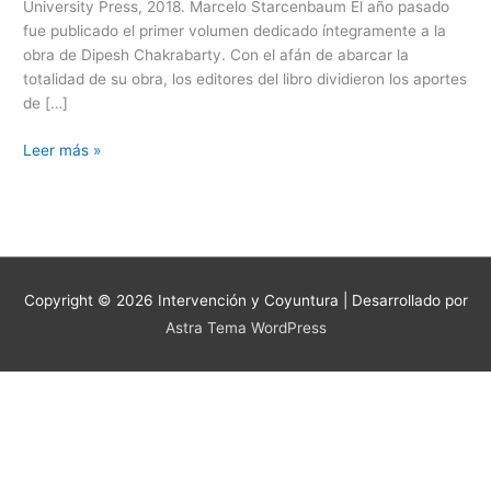
University Press, 2018. Marcelo Starcenbaum El año pasado
Planetary
fue publicado el primer volumen dedicado íntegramente a la
Histories.
obra de Dipesh Chakrabarty. Con el afán de abarcar la
Nueva
totalidad de su obra, los editores del libro dividieron los aportes
Delhi,
de […]
Oxford
University
Leer más »
Press,
2018.
Copyright © 2026
Intervención y Coyuntura
| Desarrollado por
Astra Tema WordPress