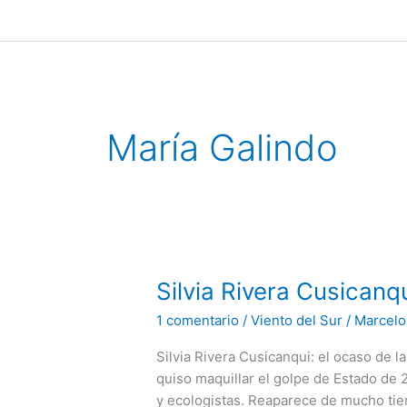
Ir
al
contenido
María Galindo
Silvia
Silvia Rivera Cusicanq
Rivera
1 comentario
/
Viento del Sur
/
Marcelo
Cusicanqui:
el
Silvia Rivera Cusicanqui: el ocaso de l
ocaso
quiso maquillar el golpe de Estado de 
de
y ecologistas. Reaparece de mucho tiem