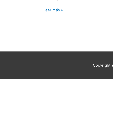
la
academia
Leer más »
golpista
y
vendepatria
Copyright