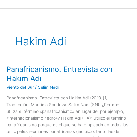
Ir
al
contenido
Hakim Adi
Panafricanismo. Entrevista con
Panafricanismo.
Entrevista
Hakim Adi
con
Viento del Sur
/
Selim Nadi
Hakim
Adi
Panafricanismo. Entrevista con Hakim Adi (2019)[1]
Traducción: Mauricio Sandoval Selim Nadi (SN): ¿Por qué
utiliza el término «panafricanismo» en lugar de, por ejemplo,
«internacionalismo negro»? Hakim Adi (HA): Utilizo el término
panafricanismo porque es el que se ha empleado en todas las
principales reuniones panafricanas (incluidas tanto las de