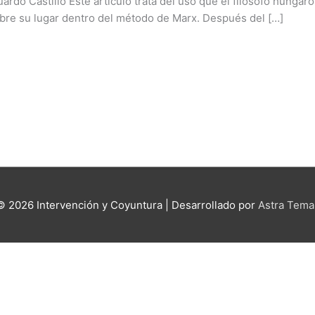
rdo Castillo Este artículo trata del uso que el filósofo hungar
obre su lugar dentro del método de Marx. Después del […]
 © 2026
Intervención y Coyuntura
| Desarrollado por
Astra Tema