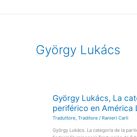
Ir
al
contenido
György Lukács
György
György Lukács, La cate
Lukács,
periférico en América 
La
Traduttore, Traditore
/
Ranieri Carli
categoría
de
György Lukács. La categoría de la parti
la