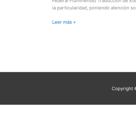
Federal Fluminense) Traducción de Edua
particularidad
la particularidad, poniendo atención s
y
la
Leer más »
formación
del
capitalismo
periférico
en
América
Latina
Copyright