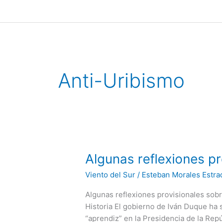
Ir
al
contenido
Anti-Uribismo
Algunas
Algunas reflexiones p
reflexiones
Viento del Sur
/
Esteban Morales Estra
provisionales
sobre
Algunas reflexiones provisionales sob
la
Historia El gobierno de Iván Duque ha
situación
“aprendiz” en la Presidencia de la Repú