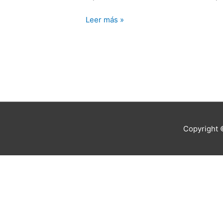
en
Colombia…
Leer más »
Copyright