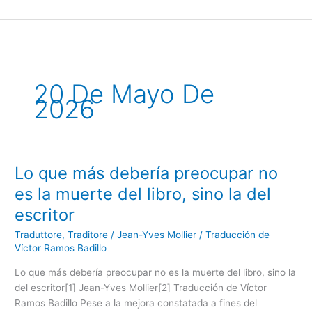
Ir
al
contenido
20 De Mayo De
2026
Lo que más debería preocupar no
Lo
que
es la muerte del libro, sino la del
más
escritor
debería
preocupar
Traduttore, Traditore
/
Jean-Yves Mollier / Traducción de
no
Víctor Ramos Badillo
es
Lo que más debería preocupar no es la muerte del libro, sino la
la
del escritor[1] Jean-Yves Mollier[2] Traducción de Víctor
muerte
Ramos Badillo Pese a la mejora constatada a fines del
del