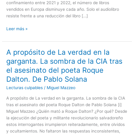
confinamiento entre 2021 y 2022, el número de libros
libro,
vendidos en Europa disminuye cada año. Solo el audiolibro
sino
resiste frente a una reducción del libro […]
la
del
Leer más »
escritor
A propósito de La verdad en la
A
propósito
garganta. La sombra de la CIA tras
de
el asesinato del poeta Roque
La
verdad
Dalton. De Pablo Solana
en
Lecturas culpables
/
Miguel Mazzeo
la
garganta.
A propósito de La verdad en la garganta. La sombra de la CIA
La
tras el asesinato del poeta Roque Dalton de Pablo Solana [i]
sombra
Miguel Mazzeo ¿Quién mató a Roque Dalton? ¿Por qué? Desde
de
la ejecución del poeta y militante revolucionario salvadoreño
la
estos interrogantes irrumpieron reiteradamente, entre olvidos
CIA
y ocultamientos. No faltaron las respuestas inconsistentes,