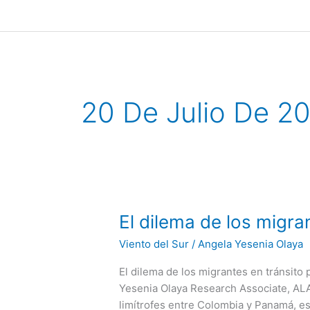
Ir
al
contenido
20 De Julio De 2
El
El dilema de los migran
dilema
Viento del Sur
/
Angela Yesenia Olaya
de
los
El dilema de los migrantes en tránsito 
migrantes
Yesenia Olaya Research Associate, ALAR
en
limítrofes entre Colombia y Panamá, es