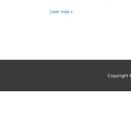
tránsito
por
Leer más »
la
selva
del
Darién
Copyright