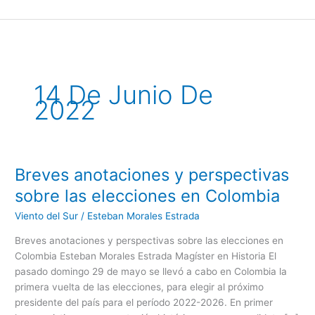
Ir
al
contenido
14 De Junio De
2022
Breves anotaciones y perspectivas
Breves
anotaciones
sobre las elecciones en Colombia
y
Viento del Sur
/
Esteban Morales Estrada
perspectivas
sobre
Breves anotaciones y perspectivas sobre las elecciones en
las
Colombia Esteban Morales Estrada Magíster en Historia El
elecciones
pasado domingo 29 de mayo se llevó a cabo en Colombia la
en
primera vuelta de las elecciones, para elegir al próximo
Colombia
presidente del país para el período 2022-2026. En primer